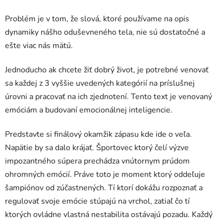
Problém je v tom, že slová, ktoré používame na opis
dynamiky nášho oduševneného tela, nie sú dostatočné a
ešte viac nás mätú.
Jednoducho ak chcete žiť dobrý život, je potrebné venovať
sa každej z 3 vyššie uvedených kategórií na príslušnej
úrovni a pracovať na ich zjednotení. Tento text je venovaný
emóciám a budovaní emocionálnej inteligencie.
Predstavte si finálový okamžik zápasu kde ide o veľa.
Napätie by sa dalo krájať. Športovec ktorý čelí výzve
impozantného súpera prechádza vnútornym prúdom
ohromných emócií. Práve toto je moment ktorý oddeľuje
šampiónov od zúčastnených. Tí ktorí dokážu rozpoznať a
regulovať svoje emócie stúpajú na vrchol, zatiaľ čo tí
ktorých ovládne vlastná nestabilita ostávajú pozadu. Každý