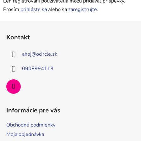
Len registrovaní používatelia môžu pridávať príspevky.
Prosím
prihláste sa
alebo sa
zaregistrujte
.
Z
á
Kontakt
p
ä
ahoj
@
ocircle.sk
t
i
0908994113
e
Informácie pre vás
Obchodné podmienky
Moja objednávka