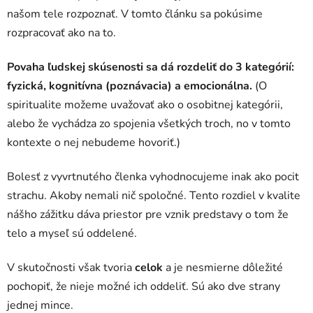
našom tele rozpoznať. V tomto článku sa pokúsime
rozpracovať ako na to.
Povaha ľudskej skúsenosti sa dá rozdeliť do 3 kategórií:
fyzická, kognitívna (poznávacia) a emocionálna.
(O
spiritualite možeme uvažovať ako o osobitnej kategórii,
alebo že vychádza zo spojenia všetkých troch, no v tomto
kontexte o nej nebudeme hovoriť.)
Bolesť z vyvrtnutého členka vyhodnocujeme inak ako pocit
strachu. Akoby nemali nič spoločné. Tento rozdiel v kvalite
nášho zážitku dáva priestor pre vznik predstavy o tom že
telo a myseľ sú oddelené.
V skutočnosti však tvoria
celok
a je nesmierne dôležité
pochopiť, že nieje možné ich oddeliť. Sú ako dve strany
jednej mince.