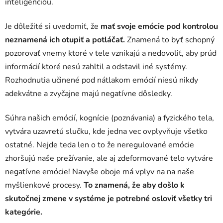
inteligenciou.
Je dôležité si uvedomiť, že
mať svoje emócie pod kontrolou
neznamená ich otupiť a potláčať.
Znamená to byť schopný
pozorovať vnemy ktoré v tele vznikajú a nedovoliť, aby prúd
informácií ktoré nesú zahltil a odstavil iné systémy.
Rozhodnutia učinené pod nátlakom emócií niesú nikdy
adekvátne a zvyčajne majú negatívne dôsledky.
Súhra našich emócií, kognície (poznávania) a fyzického tela,
vytvára uzavretú slučku, kde jedna vec ovplyvňuje všetko
ostatné. Nejde teda len o to že neregulované emócie
zhoršujú naše prežívanie, ale aj zdeformované telo vytváre
negatívne emócie! Navyše oboje má vplyv na na naše
myšlienkové procesy.
To znamená, že aby došlo k
skutočnej zmene v systéme je potrebné osloviť všetky tri
kategórie.