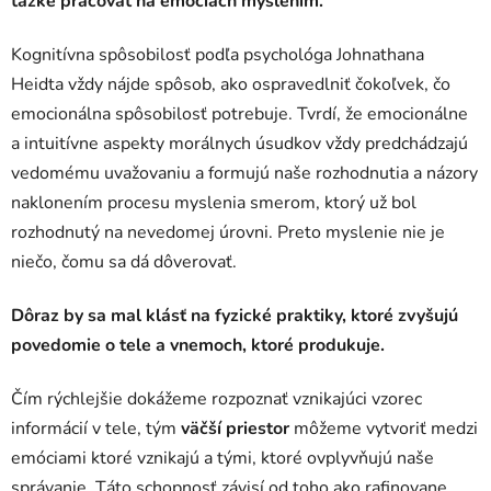
ťažké pracovať na emóciách myslením.
Kognitívna spôsobilosť podľa psychológa Johnathana
Heidta vždy nájde spôsob, ako ospravedlniť čokoľvek, čo
emocionálna spôsobilosť potrebuje. Tvrdí, že emocionálne
a intuitívne aspekty morálnych úsudkov vždy predchádzajú
vedomému uvažovaniu a formujú naše rozhodnutia a názory
naklonením procesu myslenia smerom, ktorý už bol
rozhodnutý na nevedomej úrovni. Preto myslenie nie je
niečo, čomu sa dá dôverovať.
Dôraz by sa mal klásť na fyzické praktiky, ktoré zvyšujú
povedomie o tele a vnemoch, ktoré produkuje.
Čím rýchlejšie dokážeme rozpoznať vznikajúci vzorec
informácií v tele, tým
väčší priestor
môžeme vytvoriť medzi
emóciami ktoré vznikajú a tými, ktoré ovplyvňujú naše
správanie. Táto schopnosť závisí od toho ako rafinovane