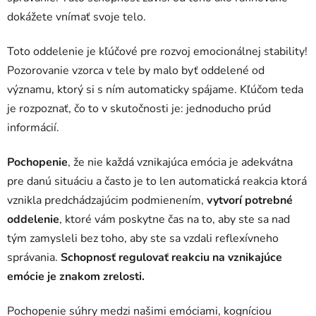
dokážete vnímať svoje telo.
Toto oddelenie je kľúčové pre rozvoj emocionálnej stability!
Pozorovanie vzorca v tele by malo byť oddelené od
významu, ktorý si s ním automaticky spájame. Kľúčom teda
je rozpoznať, čo to v skutočnosti je: jednoducho prúd
informácií.
Pochopenie
, že nie každá vznikajúca emócia je adekvátna
pre danú situáciu a často je to len automatická reakcia ktorá
vznikla predchádzajúcim podmienením,
vytvorí potrebné
oddelenie
, ktoré vám poskytne čas na to, aby ste sa nad
tým zamysleli bez toho, aby ste sa vzdali reflexívneho
správania.
Schopnosť regulovať reakciu na vznikajúce
emócie je znakom zrelosti.
Pochopenie súhry medzi našimi emóciami, kogníciou