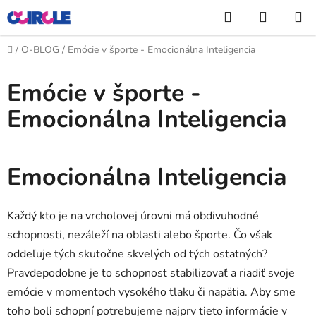
Prejsť
Hľadať
NÁKUP
na
KOŠÍK
obsah
Domov
/
O-BLOG
/
Emócie v športe - Emocionálna Inteligencia
Emócie v športe -
Emocionálna Inteligencia
Emocionálna Inteligencia
Každý kto je na vrcholovej úrovni má obdivuhodné
schopnosti, nezáleží na oblasti alebo športe. Čo však
oddeľuje tých skutočne skvelých od tých ostatných?
Pravdepodobne je to schopnosť stabilizovať a riadiť svoje
emócie v momentoch vysokého tlaku či napätia. Aby sme
toho boli schopní potrebujeme najprv tieto informácie v