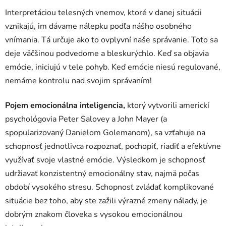
Interpretáciou telesných vnemov, ktoré v danej situácii
vznikajú, im dávame nálepku podľa nášho osobného
vnímania. Tá určuje ako to ovplyvní naše správanie. Toto sa
deje väčšinou podvedome a bleskurýchlo. Keď sa objavia
emócie, iniciujú v tele pohyb. Keď emócie niesú regulované,
nemáme kontrolu nad svojim správaním!
Pojem emocionálna inteligencia,
ktorý vytvorili americkí
psychológovia Peter Salovey a John Mayer (a
spopularizovaný Danielom Golemanom), sa vzťahuje na
schopnosť jednotlivca rozpoznať, pochopiť, riadiť a efektívne
využívať svoje vlastné emócie. Výsledkom je schopnosť
udržiavať konzistentný emocionálny stav, najmä počas
období vysokého stresu. Schopnosť zvládať komplikované
situácie bez toho, aby ste zažili výrazné zmeny nálady, je
dobrým znakom človeka s vysokou emocionálnou