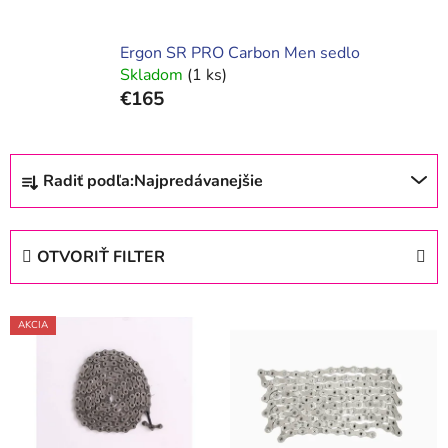
Ergon SR PRO Carbon Men sedlo
Skladom
(1 ks)
€165
R
Radiť podľa:
Najpredávanejšie
a
d
e
OTVORIŤ FILTER
n
i
V
e
AKCIA
ý
p
p
r
i
o
s
d
p