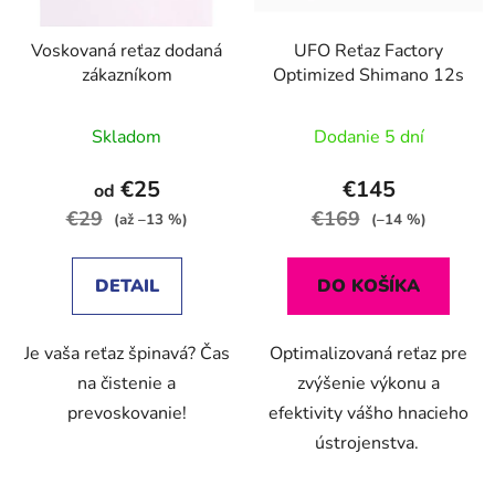
u
r
k
Voskovaná reťaz dodaná
UFO Reťaz Factory
o
t
zákazníkom
Optimized Shimano 12s
d
o
u
v
Skladom
Dodanie 5 dní
k
t
€25
€145
od
o
€29
€169
(až –13 %)
(–14 %)
v
DETAIL
DO KOŠÍKA
Je vaša reťaz špinavá? Čas
Optimalizovaná reťaz pre
na čistenie a
zvýšenie výkonu a
prevoskovanie!
efektivity vášho hnacieho
ústrojenstva.