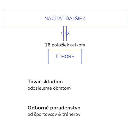
NAČÍTAŤ ĎALŠIE 4
S
1
t
2
r
O
á
16
položiek celkom
v
n
l
k
HORE
á
o
d
v
a
a
c
n
Tovar skladom
i
i
odosielame obratom
e
e
p
r
Odborné poradenstvo
v
od športovcov & trénerov
k
y
v