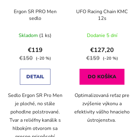
Ergon SR PRO Men
UFO Racing Chain KMC
sedlo
12s
Skladom
(1 ks)
Dodanie 5 dní
€119
€127,20
€150
€159
(–20 %)
(–20 %)
DETAIL
DO KOŠÍKA
Sedlo Ergon SR Pro Men
Optimalizovaná reťaz pre
je ploché, no stále
zvýšenie výkonu a
pohodlne polstrované.
efektivity vášho hnacieho
Tvar a reliéfny kanálik s
ústrojenstva.
hlbokým otvorom sa
presne prispôsobí