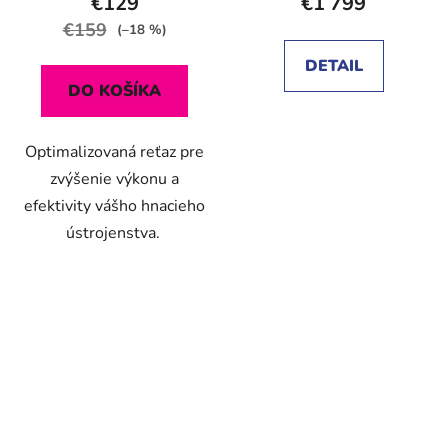
€129
€1 799
€159
(–18 %)
DETAIL
DO KOŠÍKA
Optimalizovaná reťaz pre
zvýšenie výkonu a
efektivity vášho hnacieho
ústrojenstva.