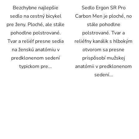
Bezchybne najlepšie
Sedlo Ergon SR Pro
sedlo na cestný bicykel
Carbon Men je ploché, no
pre ženy. Ploché, ale stále
stále pohodlne
pohodlne polstrované.
polstrované. Tvar a
Tvar a reliéf presne sedia
reliéfny kanálik s hlbokým
na ženskú anatómiu v
otvorom sa presne
predklonenom sedení
prispôsobí mužskej
typickom pre...
anatómii v predklonenom
sedení...