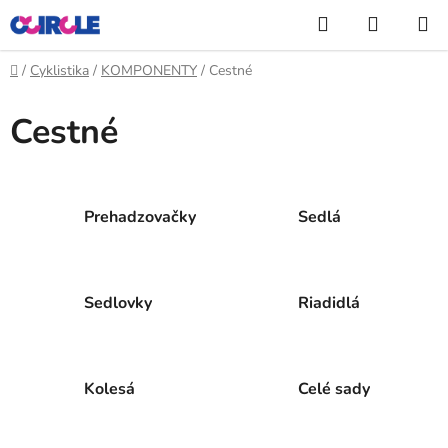
Prejsť
Hľadať
NÁKUP
na
KOŠÍK
obsah
Domov
/
Cyklistika
/
KOMPONENTY
/
Cestné
Cestné
Prehadzovačky
Sedlá
Sedlovky
Riadidlá
Kolesá
Celé sady