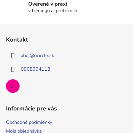
Overené v praxi
ý
v tréningu aj pretekoch
p
i
s
Z
u
á
Kontakt
p
ä
ahoj
@
ocircle.sk
t
i
0908994113
e
Informácie pre vás
Obchodné podmienky
Moja objednávka