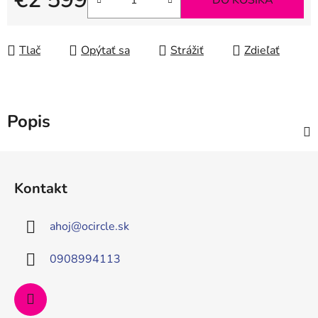
DO KOŠÍKA
Jednotková cena:
Tlač
Opýtať sa
Strážiť
Zdieľať
Popis
Z
á
Kontakt
p
ä
ahoj
@
ocircle.sk
t
i
0908994113
e