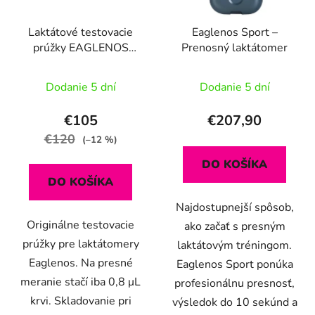
u
r
k
Laktátové testovacie
Eaglenos Sport –
o
t
prúžky EAGLENOS
Prenosný laktátomer
d
o
50KS
u
v
Dodanie 5 dní
Dodanie 5 dní
k
t
€105
€207,90
o
€120
(–12 %)
v
DO KOŠÍKA
DO KOŠÍKA
Najdostupnejší spôsob,
Originálne testovacie
ako začať s presným
prúžky pre laktátomery
laktátovým tréningom.
Eaglenos. Na presné
Eaglenos Sport ponúka
meranie stačí iba 0,8 μL
profesionálnu presnosť,
krvi. Skladovanie pri
výsledok do 10 sekúnd a