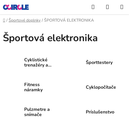
Prejsť
Hľadať
NÁKUP
na
KOŠÍK
obsah
Domov
/
Športové doplnky
/
ŠPORTOVÁ ELEKTRONIKA
Športová elektronika
Cyklistické
Športtestery
trenažéry a
valce
Fitness
Cyklopočítače
náramky
Pulzmetre a
Príslušenstvo
snímače