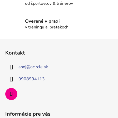
od športovcov & trénerov
k
y
v
Overené v praxi
ý
v tréningu aj pretekoch
p
i
s
Z
u
á
Kontakt
p
ä
ahoj
@
ocircle.sk
t
i
0908994113
e
Informácie pre vás