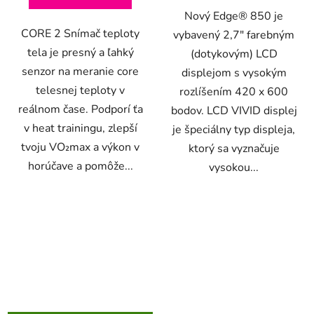
Nový Edge® 850 je
CORE 2 Snímač teploty
vybavený 2,7" farebným
tela je presný a ľahký
(dotykovým) LCD
senzor na meranie core
displejom s vysokým
telesnej teploty v
rozlíšením 420 x 600
reálnom čase. Podporí ťa
bodov. LCD VIVID displej
v heat trainingu, zlepší
je špeciálny typ displeja,
tvoju VO₂max a výkon v
ktorý sa vyznačuje
horúčave a pomôže...
vysokou...