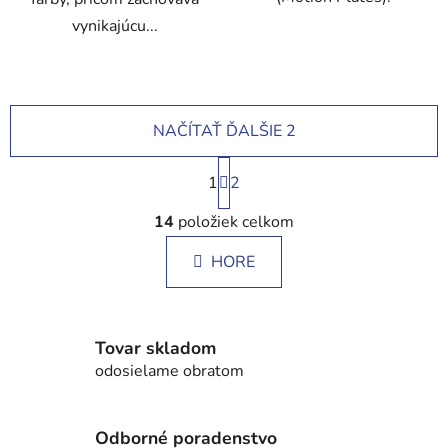
vynikajúcu...
NAČÍTAŤ ĎALŠIE 2
S
1
t
2
r
O
á
14
položiek celkom
v
n
l
k
HORE
á
o
d
v
a
a
c
n
Tovar skladom
i
i
odosielame obratom
e
e
p
r
Odborné poradenstvo
v