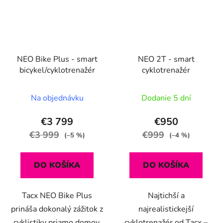
NEO Bike Plus - smart
NEO 2T - smart
bicykel/cyklotrenažér
cyklotrenažér
Na objednávku
Dodanie 5 dní
€3 799
€950
€3 999
€999
(–5 %)
(–4 %)
DO KOŠÍKA
DO KOŠÍKA
Tacx NEO Bike Plus
Najtichší a
prináša dokonalý zážitok z
najrealistickejší
cyklistiky priamo domov.
cyklotrenažér od Tacx –