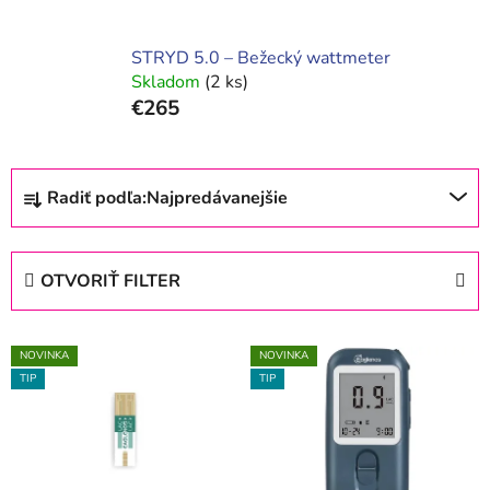
STRYD 5.0 – Bežecký wattmeter
Skladom
(2 ks)
€265
R
Radiť podľa:
Najpredávanejšie
a
d
e
OTVORIŤ FILTER
n
i
V
e
NOVINKA
NOVINKA
ý
p
TIP
TIP
p
r
i
o
s
d
p