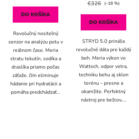
€326
(–18 %)
DO KOŠÍKA
DO KOŠÍKA
Revolučný nositeľný
STRYD 5.0 prináša
senzor na analýzu potu v
revolučné dáta pre každý
reálnom čase. Meria
beh. Meria výkon vo
stratu tekutín, sodíka a
Wattoch, odpor vetra,
draslíka priamo počas
techniku behu aj sklon
záťaže, čím eliminuje
terénu – presne a
hádanie pri hydratácii a
okamžite. Perfektný
pomáha predchádzať...
nástroj pre bežcov,...