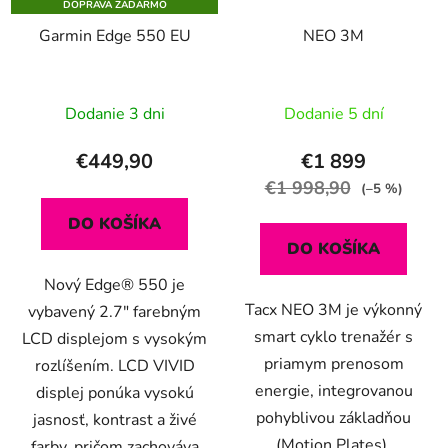
DOPRAVA ZADARMO
Garmin Edge 550 EU
NEO 3M
Dodanie 3 dni
Dodanie 5 dní
€449,90
€1 899
€1 998,90
(–5 %)
DO KOŠÍKA
DO KOŠÍKA
Nový Edge® 550 je
Tacx NEO 3M je výkonný
vybavený 2.7" farebným
smart cyklo trenažér s
LCD displejom s vysokým
priamym prenosom
rozlíšením. LCD VIVID
energie, integrovanou
displej ponúka vysokú
pohyblivou základňou
jasnosť, kontrast a živé
(Motion Plates).
farby, pričom zachováva