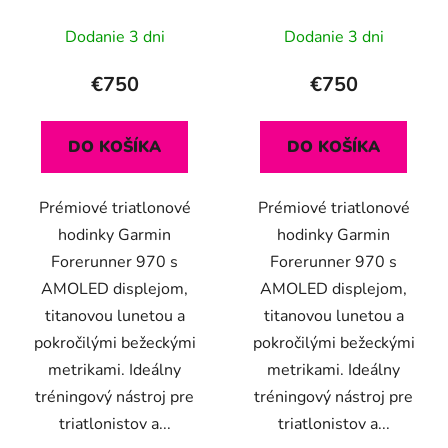
Yellow
Dodanie 3 dni
Dodanie 3 dni
€750
€750
DO KOŠÍKA
DO KOŠÍKA
Prémiové triatlonové
Prémiové triatlonové
hodinky Garmin
hodinky Garmin
Forerunner 970 s
Forerunner 970 s
AMOLED displejom,
AMOLED displejom,
titanovou lunetou a
titanovou lunetou a
pokročilými bežeckými
pokročilými bežeckými
metrikami. Ideálny
metrikami. Ideálny
tréningový nástroj pre
tréningový nástroj pre
triatlonistov a...
triatlonistov a...