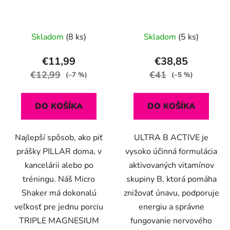
Skladom
(8 ks)
Skladom
(5 ks)
€11,99
€38,85
€12,99
€41
(–7 %)
(–5 %)
DO KOŠÍKA
DO KOŠÍKA
Najlepší spôsob, ako piť
ULTRA B ACTIVE je
prášky PILLAR doma, v
vysoko účinná formulácia
kancelárii alebo po
aktivovaných vitamínov
tréningu. Náš Micro
skupiny B, ktorá pomáha
Shaker má dokonalú
znižovať únavu, podporuje
veľkosť pre jednu porciu
energiu a správne
TRIPLE MAGNESIUM
fungovanie nervového