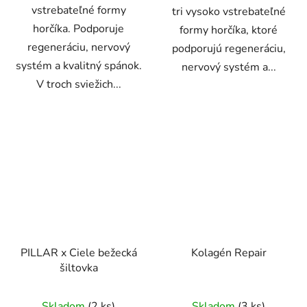
vstrebateľné formy
tri vysoko vstrebateľné
horčíka. Podporuje
formy horčíka, ktoré
regeneráciu, nervový
podporujú regeneráciu,
systém a kvalitný spánok.
nervový systém a...
V troch sviežich...
PILLAR x Ciele bežecká
Kolagén Repair
šiltovka
Skladom
(2 ks)
Skladom
(3 ks)