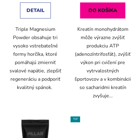
DETAIL
DO KOŠÍKA
Triple Magnesium
Kreatín monohydrátom
Powder obsahuje tri
môže výrazne zvýšiť
vysoko vstrebateľné
produkciu ATP
formy horčíka, ktoré
(adenozíntrifosfát), zvýšiť
pomáhajú zmierniť
výkon pri cvičení pre
svalové napätie, zlepšiť
vytrvalostných
regeneráciu a podporiť
športovcov a v kombinácii
kvalitný spánok.
so sacharidmi kreatín
zvyšuje...
TIP