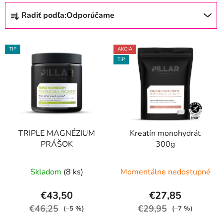
R
Radiť podľa:
Odporúčame
a
d
V
e
TIP
AKCIA
ý
n
TIP
p
i
i
e
s
p
p
r
r
o
TRIPLE MAGNÉZIUM
Kreatín monohydrát
o
d
PRÁŠOK
300g
d
u
u
k
Skladom
(8 ks)
Momentálne nedostupné
k
t
t
o
€43,50
€27,85
o
v
€46,25
€29,95
(–5 %)
(–7 %)
v