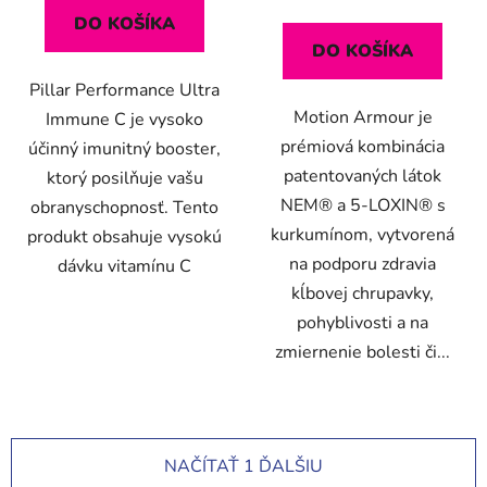
DO KOŠÍKA
DO KOŠÍKA
Pillar Performance Ultra
Motion Armour je
Immune C je vysoko
prémiová kombinácia
účinný imunitný booster,
patentovaných látok
ktorý posilňuje vašu
NEM® a 5-LOXIN® s
obranyschopnosť. Tento
kurkumínom, vytvorená
produkt obsahuje vysokú
na podporu zdravia
dávku vitamínu C
kĺbovej chrupavky,
pohyblivosti a na
zmiernenie bolesti či...
NAČÍTAŤ 1 ĎALŠIU