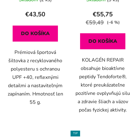
€43,50
€55,75
€59,49
(–6 %)
DO KOŠÍKA
DO KOŠÍKA
Prémiová športová
KOLAGÉN REPAIR
šiltovka z recyklovaného
obsahuje bioaktívne
polyesteru s ochranou
peptidy Tendoforte®,
UPF +40, reflexnými
ktoré preukázateľne
detailmi a nastaviteľným
pozitívne ovplyvňujú silu
zapínaním. Hmotnosť len
a zdravie šliach a väzov
55 g.
počas fyzickej aktivity.
TIP