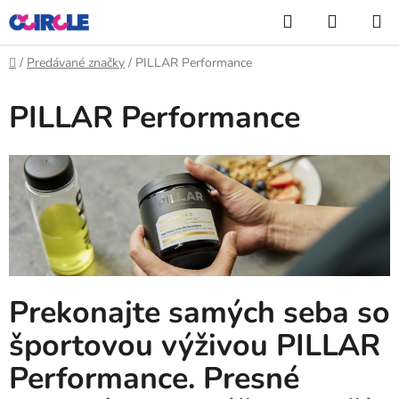
Prejsť
Hľadať
NÁKUP
na
KOŠÍK
obsah
Domov
/
Predávané značky
/
PILLAR Performance
PILLAR Performance
Prekonajte samých seba so
športovou výživou PILLAR
Performance.
Presné