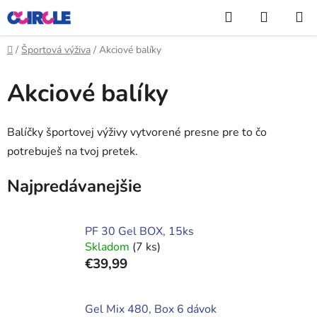
Prejsť
Hľadať
NÁKUP
na
KOŠÍK
obsah
Domov
/
Športová výživa
/
Akciové balíky
Akciové balíky
Balíčky športovej výživy vytvorené presne pre to čo
potrebuješ na tvoj pretek.
Najpredávanejšie
PF 30 Gel BOX, 15ks
Skladom
(7 ks)
€39,99
Gel Mix 480, Box 6 dávok