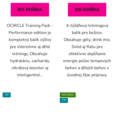
DO KOŠÍKA
DO KOŠÍKA
OCIRCLE Training Pack -
4-týždňový tréningový
Performance edition je
balík pre bežcov.
kompletný balík výživy
Obsahuje gély, drink mix,
pre intenzívne aj dlhé
Solid aj fľašu pre
tréningy. Obsahuje
efektívne dopĺňanie
hydratáciu, sacharidy,
energie počas tempových
nitrátový booster aj
behov a dlhých behov v
inteligentné...
úvodnej fáze prípravy.
TIP
NOVINKA
TIP