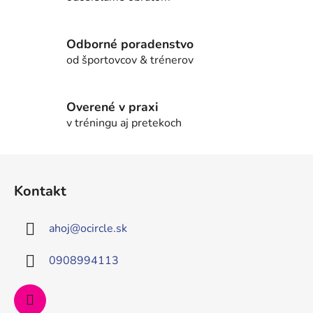
e
p
r
Odborné poradenstvo
v
od športovcov & trénerov
k
y
v
Overené v praxi
ý
v tréningu aj pretekoch
p
i
s
Z
u
á
Kontakt
p
ä
ahoj
@
ocircle.sk
t
i
0908994113
e