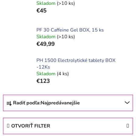
Skladom
(>10 ks)
€45
PF 30 Caffeine Gel BOX, 15 ks
Skladom
(>10 ks)
€49,99
PH 1500 Electrolytické tablety BOX
-12Ks
Skladom
(4 ks)
€123
R
Radiť podľa:
Najpredávanejšie
a
d
e
OTVORIŤ FILTER
n