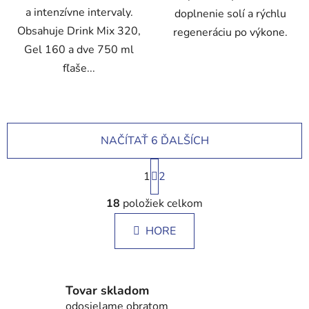
a intenzívne intervaly.
doplnenie solí a rýchlu
Obsahuje Drink Mix 320,
regeneráciu po výkone.
Gel 160 a dve 750 ml
fľaše...
NAČÍTAŤ 6 ĎALŠÍCH
S
1
t
2
r
O
á
18
položiek celkom
v
n
l
k
HORE
á
o
d
v
a
a
c
n
Tovar skladom
i
i
odosielame obratom
e