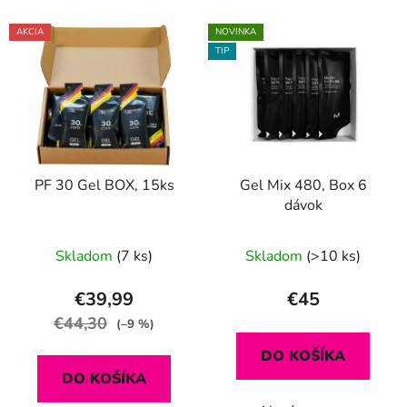
i
V
e
AKCIA
NOVINKA
ý
p
TIP
p
r
i
o
s
d
p
u
r
k
PF 30 Gel BOX, 15ks
Gel Mix 480, Box 6
o
t
dávok
d
o
u
v
Skladom
(7 ks)
Skladom
(>10 ks)
k
t
€39,99
€45
o
€44,30
(–9 %)
v
DO KOŠÍKA
DO KOŠÍKA