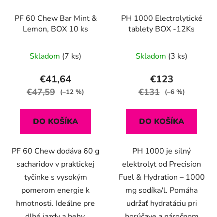
PF 60 Chew Bar Mint &
PH 1000 Electrolytické
Lemon, BOX 10 ks
tablety BOX -12Ks
Skladom
(7 ks)
Skladom
(3 ks)
€41,64
€123
€47,59
€131
(–12 %)
(–6 %)
DO KOŠÍKA
DO KOŠÍKA
PF 60 Chew dodáva 60 g
PH 1000 je silný
sacharidov v praktickej
elektrolyt od Precision
tyčinke s vysokým
Fuel & Hydration – 1000
pomerom energie k
mg sodíka/l. Pomáha
hmotnosti. Ideálne pre
udržať hydratáciu pri
dlhé jazdy a behy.
horúčave a náročnom