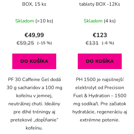
BOX, 15 ks
tablety BOX -12Ks
Skladom
(>10 ks)
Skladom
(4 ks)
€49,99
€123
€59,25
€131
(–15 %)
(–6 %)
DO KOŠÍKA
DO KOŠÍKA
PF 30 Caffeine Gel dodá
PH 1500 je najsilnejší
30 g sacharidov a 100 mg
elektrolyt od Precision
kofeínu v jemnej,
Fuel & Hydration – 1500
neutrálnej chuti. Ideálny
mg sodíka/l. Pre začiatok
pre dlhé tréningy aj
hydratácie, regeneráciu aj
pretekové „dopĺňanie“
extrémne potenie.
kofeínu.