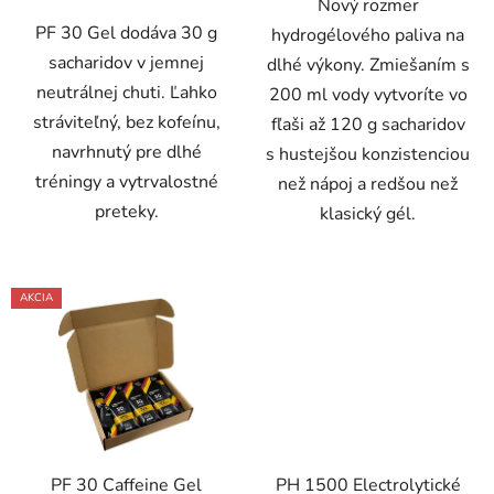
Nový rozmer
PF 30 Gel dodáva 30 g
hydrogélového paliva na
sacharidov v jemnej
dlhé výkony. Zmiešaním s
neutrálnej chuti. Ľahko
200 ml vody vytvoríte vo
stráviteľný, bez kofeínu,
fľaši až 120 g sacharidov
navrhnutý pre dlhé
s hustejšou konzistenciou
tréningy a vytrvalostné
než nápoj a redšou než
preteky.
klasický gél.
AKCIA
PF 30 Caffeine Gel
PH 1500 Electrolytické