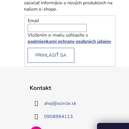
zasielať informácie o nových produktoch na
našom e-shope.
Email
Vložením e-mailu súhlasíte s
podmienkami ochrany osobných údajov
PRIHLÁSIŤ SA
Z
á
Kontakt
p
ä
ahoj
@
ocircle.sk
t
i
0908994113
e