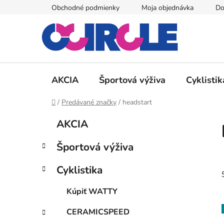
Prejsť
Obchodné podmienky
Moja objednávka
Do
na
obsah
AKCIA
Športová výživa
Cyklistik
Domov
/
Predávané značky
/
headstart
B
K
Preskočiť
AKCIA
a
kategórie
o
t
č
Športová výživa
e
n
g
ý
Cyklistika
ó
p
r
Kúpiť WATTY
i
a
e
n
CERAMICSPEED
e