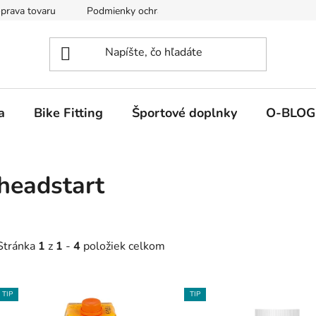
prava tovaru
Podmienky ochrany osobných údajov
Reklamá
a
Bike Fitting
Športové doplnky
O-BLOG
headstart
Stránka
1
z
1
-
4
položiek celkom
V
TIP
TIP
ý