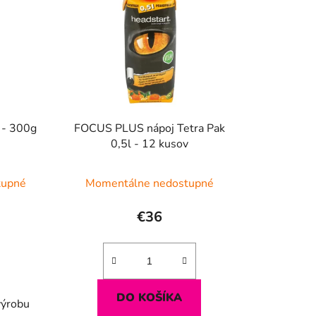
i
e
p
r
o
d
u
 - 300g
FOCUS PLUS nápoj Tetra Pak
k
0,5l - 12 kusov
t
o
tupné
Momentálne nedostupné
v
€36
DO KOŠÍKA
výrobu