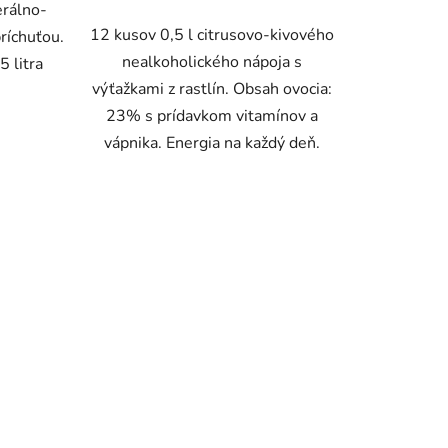
erálno-
12 kusov 0,5 l citrusovo-kivového
ríchuťou.
nealkoholického nápoja s
5 litra
výťažkami z rastlín. Obsah ovocia:
23% s prídavkom vitamínov a
vápnika. Energia na každý deň.