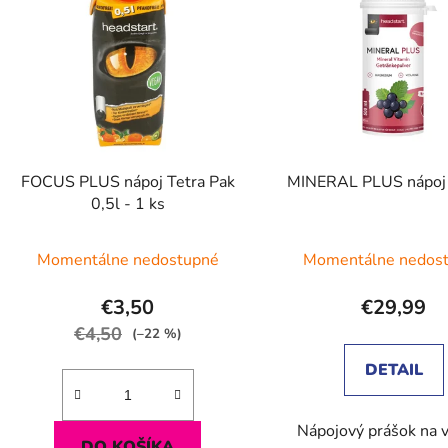
p
s
p
r
o
d
FOCUS PLUS nápoj Tetra Pak
MINERAL PLUS nápoj
u
0,5l - 1 ks
k
t
Momentálne nedostupné
Momentálne nedos
o
v
€3,50
€29,99
€4,50
(–22 %)
DETAIL
Nápojový prášok na 
DO KOŠÍKA