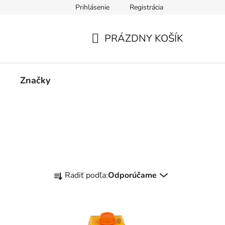
Prihlásenie
Registrácia
cie
Kontakty
PRÁZDNY KOŠÍK
NÁKUPNÝ
KOŠÍK
Značky
R
Radiť podľa:
Odporúčame
a
d
e
n