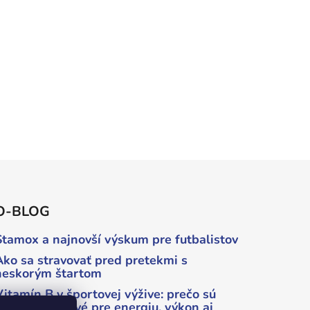
O-BLOG
Stamox a najnovší výskum pre futbalistov
Ako sa stravovať pred pretekmi s
neskorým štartom
Vitamín B v športovej výžive: prečo sú
„béčka“ kľúčové pre energiu, výkon aj