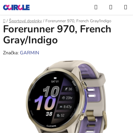
Prejsť
Hľadať
NÁKUP
na
KOŠÍK
obsah
Domov
/
Športové doplnky
/
Forerunner 970, French Gray/Indigo
Forerunner 970, French
Gray/Indigo
Značka:
GARMIN