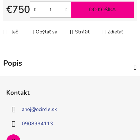
€750
DO KOŠÍKA
Jednotková cena:
Tlač
Opýtať sa
Strážiť
Zdieľať
Popis
Z
á
Kontakt
p
ä
ahoj
@
ocircle.sk
t
i
0908994113
e