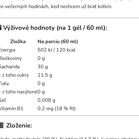
vo večerných hodinách, keď nechcem už brať kofeín.
🧪
Výživové hodnoty (na 1 gél / 60 ml):
Zložka
Na porciu (60 ml)
Energia
502 kJ / 120 kcal
Bielkoviny
0 g
Sacharidy
30 g
– z toho cukry
11,5 g
Tuky
0 g
– z toho nasýtené
0 g
Soľ
0,008 g
Vitamín B1
0,2 mg (18 % RI)
🧬
Zloženie: