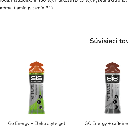
Voda, maltodextrín (30 %), fruktóza (14,3 %), kyselina citrónov
aróma, tiamín (vitamín B1).
Súvisiaci to
Go Energy + Elektrolyte gel
GO Energy + caffein