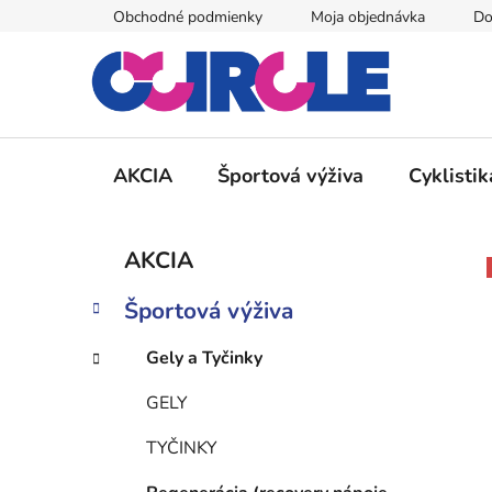
Prejsť
Obchodné podmienky
Moja objednávka
Do
na
obsah
AKCIA
Športová výživa
Cyklistik
B
K
Preskočiť
AKCIA
a
kategórie
o
t
č
Športová výživa
e
n
g
ý
Gely a Tyčinky
ó
p
r
GELY
i
a
e
n
TYČINKY
e