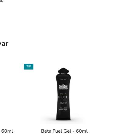
á,
var
TIP
e 60ml
Beta Fuel Gel - 60ml