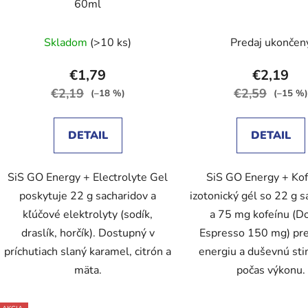
60ml
Skladom
(>10 ks)
Predaj ukončen
€1,79
€2,19
€2,19
€2,59
(–18 %)
(–15 %)
DETAIL
DETAIL
SiS GO Energy + Electrolyte Gel
SiS GO Energy + Kof
poskytuje 22 g sacharidov a
izotonický gél so 22 g s
kľúčové elektrolyty (sodík,
a 75 mg kofeínu (D
draslík, horčík). Dostupný v
Espresso 150 mg) pre
príchutiach slaný karamel, citrón a
energiu a duševnú sti
mäta.
počas výkonu.