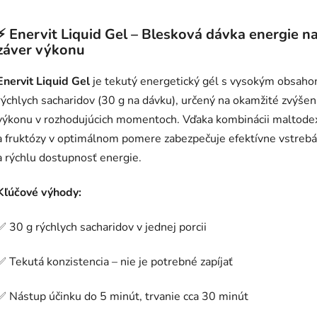
⚡️
Enervit Liquid Gel – Blesková dávka energie n
záver výkonu
Enervit Liquid Gel
je tekutý energetický gél s vysokým obsah
rýchlych sacharidov (30 g na dávku), určený na okamžité zvýšen
výkonu v rozhodujúcich momentoch. Vďaka kombinácii maltode
a fruktózy v optimálnom pomere zabezpečuje efektívne vstreb
a rýchlu dostupnosť energie.
Kľúčové výhody:
✅ 30 g rýchlych sacharidov v jednej porcii
✅ Tekutá konzistencia – nie je potrebné zapíjať
✅ Nástup účinku do 5 minút, trvanie cca 30 minút