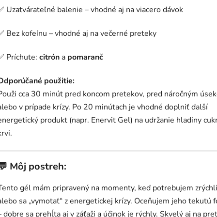
✅ Uzatvárateľné balenie – vhodné aj na viacero dávok
✅ Bez kofeínu – vhodné aj na večerné preteky
✅ Príchute:
citrón
a
pomaranč
Odporúčané použitie:
Použi cca 30 minút pred koncom pretekov, pred náročným úse
alebo v prípade krízy. Po 20 minútach je vhodné doplniť ďalší
energetický produkt (napr. Enervit Gel) na udržanie hladiny cuk
krvi.
💬
Môj postreh:
Tento gél mám pripravený na momenty, keď potrebujem zrýchli
alebo sa „vymotať“ z energetickej krízy. Oceňujem jeho tekutú 
– dobre sa prehĺta aj v záťaži a účinok je rýchly. Skvelý aj na pre