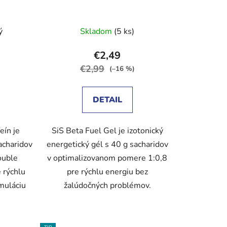
ý
Skladom
(5 ks)
€2,49
€2,99
(–16 %)
DETAIL
eín je
SiS Beta Fuel Gel je izotonický
acharidov
energetický gél s 40 g sacharidov
ouble
v optimalizovanom pomere 1:0,8
 rýchlu
pre rýchlu energiu bez
muláciu
žalúdočných problémov.