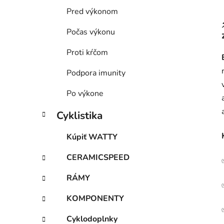
Pred výkonom
Počas výkonu
Proti kŕčom
Podpora imunity
Po výkone
Cyklistika
Kúpiť WATTY
CERAMICSPEED
RÁMY
KOMPONENTY
Cyklodoplnky