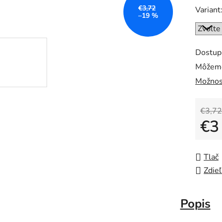
€3,72
Variant
–19 %
Dostup
Môžeme
Možnos
€3,72
€3
Jedno
Tlač
Zdieľ
Popis