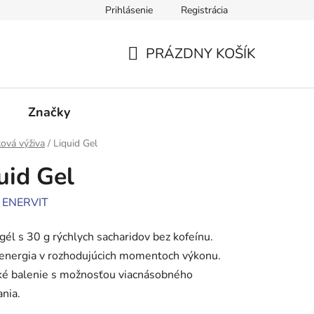
Prihlásenie
Registrácia
cie
Kontakty
PRÁZDNY KOŠÍK
NÁKUPNÝ
KOŠÍK
Značky
ová výživa
/
Liquid Gel
uid Gel
:
ENERVIT
gél s 30 g rýchlych sacharidov bez kofeínu.
energia v rozhodujúcich momentoch výkonu.
ké balenie s možnosťou viacnásobného
nia.