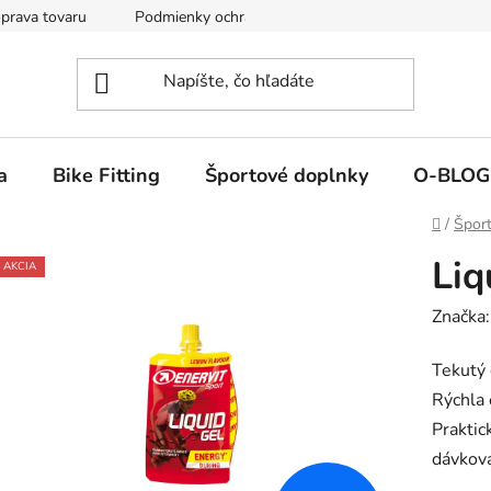
prava tovaru
Podmienky ochrany osobných údajov
Reklamá
a
Bike Fitting
Športové doplnky
O-BLOG
Domov
/
Šport
Liq
AKCIA
Značka
Tekutý 
Rýchla 
Praktic
dávkova