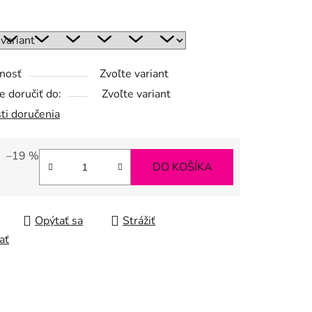
:
nosť
Zvoľte variant
 doručiť do:
Zvoľte variant
ti doručenia
–19 %
DO KOŠÍKA
tková cena:
Opýtať sa
Strážiť
ať