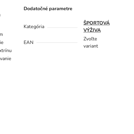
Dodatočné parametre
a
ŠPORTOVÁ
Kategória
VÝŽIVA
om
Zvoľte
ie
EAN
variant
xtrínu
ávanie