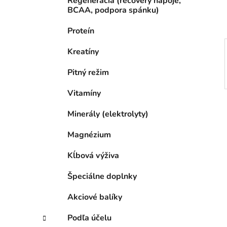
Regenerácia (recovery nápoje,
l
BCAA, podpora spánku)
Proteín
Kreatíny
Pitný režim
Vitamíny
Minerály (elektrolyty)
Magnézium
Kĺbová výživa
Špeciálne doplnky
Akciové balíky
Podľa účelu