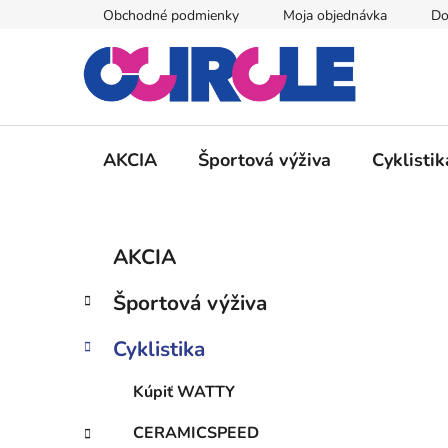
Prejsť
Obchodné podmienky
Moja objednávka
Do
na
obsah
AKCIA
Športová výživa
Cyklistik
B
K
Preskočiť
AKCIA
a
kategórie
o
t
č
Športová výživa
e
n
g
ý
Cyklistika
ó
p
r
Kúpiť WATTY
i
a
e
n
CERAMICSPEED