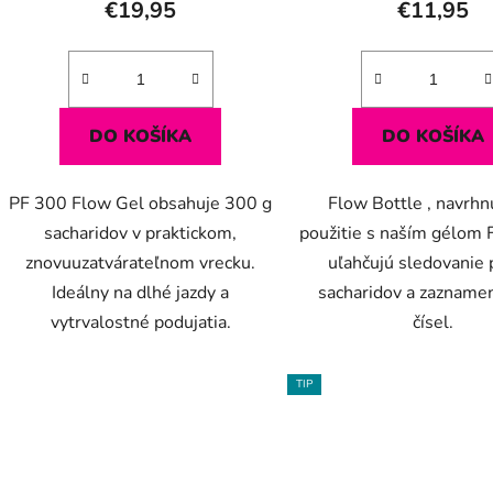
€19,95
€11,95
DO KOŠÍKA
DO KOŠÍKA
PF 300 Flow Gel obsahuje 300 g
Flow Bottle , navrhn
sacharidov v praktickom,
použitie s naším gélom 
znovuuzatvárateľnom vrecku.
uľahčujú sledovanie 
Ideálny na dlhé jazdy a
sacharidov a zazname
vytrvalostné podujatia.
čísel.
TIP