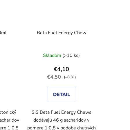
0ml
Beta Fuel Energy Chew
Skladom
(>10 ks)
€4,10
€4,50
(–8 %)
DETAIL
otonický
SiS Beta Fuel Energy Chews
sacharidov
dodávajú 46 g sacharidov v
ere 1:0,8
pomere 1:0,8 v podobe chutných