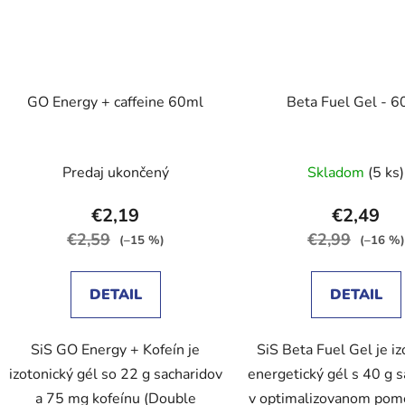
GO Energy + caffeine 60ml
Beta Fuel Gel - 6
Predaj ukončený
Skladom
(5 ks)
€2,19
€2,49
€2,59
€2,99
(–15 %)
(–16 %)
DETAIL
DETAIL
SiS GO Energy + Kofeín je
SiS Beta Fuel Gel je iz
izotonický gél so 22 g sacharidov
energetický gél s 40 g 
a 75 mg kofeínu (Double
v optimalizovanom pom