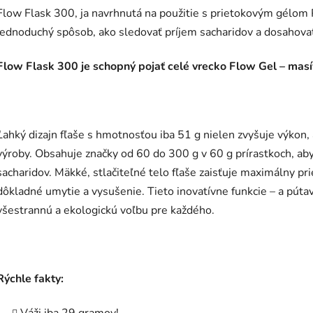
Flow Flask 300, ja navrhnutá na použitie s prietokovým gélom 
jednoduchý spôsob, ako sledovať príjem sacharidov a dosahovať
Flow Flask 300 je schopný pojať celé vrecko Flow Gel – masív
Ľahký dizajn fľaše s hmotnosťou iba 51 g nielen zvyšuje výkon,
výroby. Obsahuje značky od 60 do 300 g v 60 g prírastkoch, ab
sacharidov. Mäkké, stlačiteľné telo fľaše zaisťuje maximálny pr
dôkladné umytie a vysušenie. Tieto inovatívne funkcie – a púta
všestrannú a ekologickú voľbu pre každého.
Rýchle fakty: