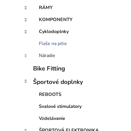
e
RÁMY
l
KOMPONENTY
Cyklodoplnky
Flaše na pitie
Náradie
Bike Fitting
Športové doplnky
REBOOTS
Svalové stimulatory
Vzdelávanie
ŠPORTOVÁ ELEKTRONIKA