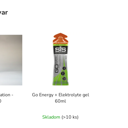
var
ation -
Go Energy + Elektrolyte gel
0
60ml
Skladom
(>10 ks)