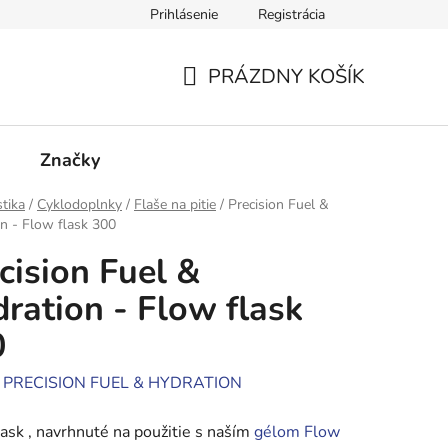
Prihlásenie
Registrácia
cie
Kontakty
PRÁZDNY KOŠÍK
NÁKUPNÝ
KOŠÍK
Značky
stika
/
Cyklodoplnky
/
Flaše na pitie
/
Precision Fuel &
n - Flow flask 300
cision Fuel &
ration - Flow flask
0
:
PRECISION FUEL & HYDRATION
ask , navrhnuté na použitie s naším
gélom Flow