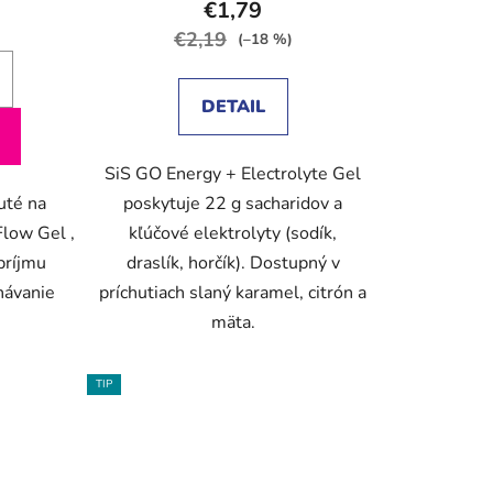
€1,79
€2,19
(–18 %)
DETAIL
SiS GO Energy + Electrolyte Gel
uté na
poskytuje 22 g sacharidov a
Flow Gel ,
kľúčové elektrolyty (sodík,
príjmu
draslík, horčík). Dostupný v
návanie
príchutiach slaný karamel, citrón a
mäta.
TIP