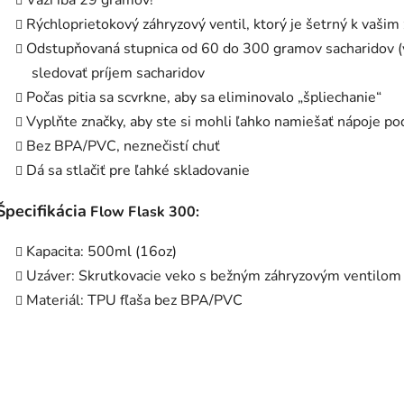
Váži iba 29 gramov!
Rýchloprietokový záhryzový ventil, ktorý je šetrný k vaši
Odstupňovaná stupnica od 60 do 300 gramov sacharidov (v
sledovať príjem sacharidov
Počas pitia sa scvrkne, aby sa eliminovalo „špliechanie“
Vyplňte značky, aby ste si mohli ľahko namiešať nápoje pod
Bez BPA/PVC, neznečistí chuť
Dá sa stlačiť pre ľahké skladovanie
Špecifikácia
Flow Flask 300:
Kapacita: 500ml (16oz)
Uzáver: Skrutkovacie veko s bežným záhryzovým ventilom
Materiál: TPU fľaša bez BPA/PVC