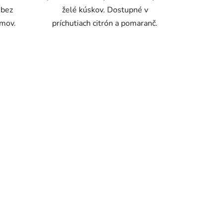
 bez
želé kúskov. Dostupné v
émov.
príchutiach citrón a pomaranč.