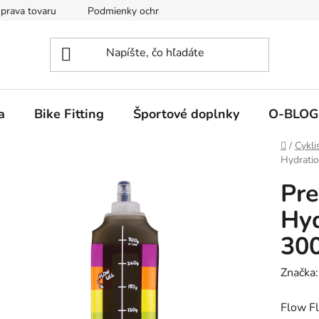
prava tovaru
Podmienky ochrany osobných údajov
Reklamá
a
Bike Fitting
Športové doplnky
O-BLOG
Domov
/
Cykli
Hydratio
Pre
Hyd
30
Značka
Flow Fl