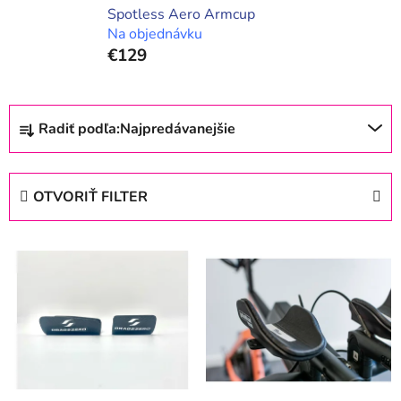
Spotless Aero Armcup
Na objednávku
€129
R
Radiť podľa:
Najpredávanejšie
a
d
e
OTVORIŤ FILTER
n
i
V
e
ý
p
p
r
i
o
s
d
p
u
r
k