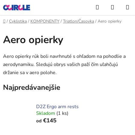
Prejsť
Hľadať
NÁKUP
na
KOŠÍK
obsah
Domov
/
Cyklistika
/
KOMPONENTY
/
Triatlon/Časovka
/
Aero opierky
Aero opierky
Aero opierky rúk boli navrhnuté s ohľadom na pohodlie a
aerodynamiku. Sledujú obrys vašich paží čím uľahčujú
držanie sa v aero polohe.
Najpredávanejšie
D2Z Ergo arm rests
Skladom
(1 ks)
€145
od