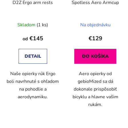
D2Z Ergo arm rests
Spotless Aero Armcup
o
t
d
o
u
v
Skladom
(1 ks)
Na objednávku
k
t
€145
€129
od
o
v
DETAIL
DO KOŠÍKA
Naše opierky rúk Ergo
Aero opierky od
boli navrhnuté s ohľadom
gebioMized sa dá
na pohodlie a
dokonale prispôsobiť
aerodynamiku.
bicyklu a hlavne vašim
rukám.