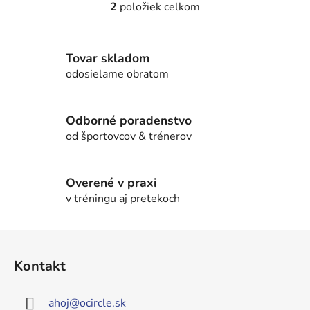
2
položiek celkom
O
v
l
Tovar skladom
á
d
odosielame obratom
a
c
i
Odborné poradenstvo
e
od športovcov & trénerov
p
r
v
Overené v praxi
k
v tréningu aj pretekoch
y
v
Z
ý
á
p
Kontakt
p
i
s
ä
u
ahoj
@
ocircle.sk