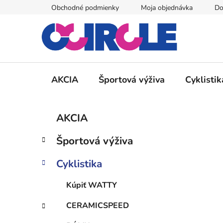
Prejsť
Obchodné podmienky
Moja objednávka
Do
na
obsah
AKCIA
Športová výživa
Cyklistik
B
K
Preskočiť
AKCIA
a
kategórie
o
t
č
Športová výživa
e
n
g
ý
Cyklistika
ó
p
r
Kúpiť WATTY
i
a
e
n
CERAMICSPEED
e