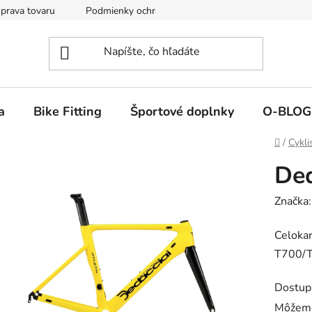
prava tovaru
Podmienky ochrany osobných údajov
Reklamá
a
Bike Fitting
Športové doplnky
O-BLOG
Domov
/
Cykli
Ded
Značka
Celoka
T700/T8
Dostup
Môžeme