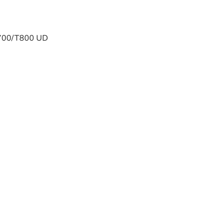
700/T800
UD