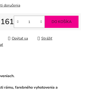
ti doručenia
 161
DO KOŠÍKA
tková cena:
Opýtať sa
Strážiť
ať
oveniach.
ti rámu, farebného vyhotovenia a