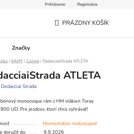
Prihlásenie
Registrácia
cie
Kontakty
PRÁZDNY KOŠÍK
NÁKUPNÝ
KOŠÍK
Značky
stika
/
RÁMY
/
Cestné
/
DedacciaiStrada ATLETA
acciaiStrada ATLETA
:
Dedacciai Strada
rbónový monocoque rám z HM vlákien Toray
00 UD. Pre jezdcov, ktorí chcú vyhrávať!
nosť
Momentálne nedostupné
 doručiť do:
9.9.2026