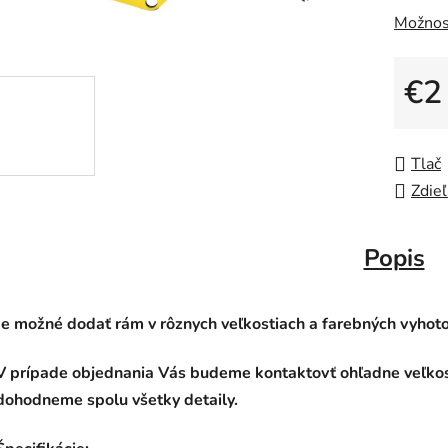
Možnos
€2
Jedno
Tlač
Zdieľ
Popis
Je možné dodať rám v rôznych veľkostiach a farebných vyhot
V prípade objednania Vás budeme kontaktovť ohľadne veľkos
dohodneme spolu všetky detaily.