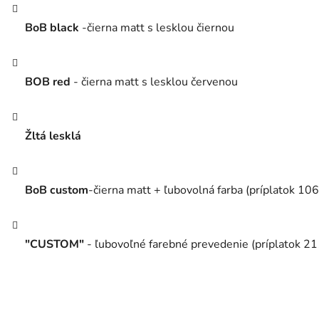
BoB black
-čierna matt s lesklou čiernou
BOB red
-
čierna matt s lesklou červenou
Žltá lesklá
BoB custom
-čierna matt + ľubovolná farba (príplatok 106
"CUSTOM"
- ľubovoľné farebné prevedenie
(príplatok 2