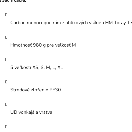
Špecifikácie:
Carbon monocoque rám z uhlíkových vlákien HM Toray
T
Hmotnosť 980 g pre veľkosť M
5 veľkostí XS, S, M, L, XL
Stredové zloženie PF30
UD vonkajšia vrstva