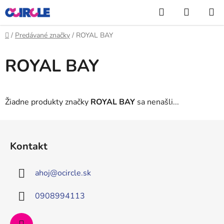
Prejsť
Hľadať
NÁKUP
na
KOŠÍK
obsah
Domov
/
Predávané značky
/
ROYAL BAY
ROYAL BAY
Žiadne produkty značky
ROYAL BAY
sa nenašli...
Z
á
Kontakt
p
ä
ahoj
@
ocircle.sk
t
i
0908994113
e