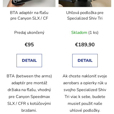
BTA adaptér na fľašu
Uhľová podložka pre
pre Canyon SLX / CF
Specialized Shiv Tri
Predaj ukončený
Skladom
(1 ks)
€95
€189,90
DETAIL
DETAIL
BTA (between the arms)
Ak chcete nakloniť svoje
adaptér pre montáž
aerobars a opierky rúk u
držiaka na fľašu, vhodný
svojho Specialized Shiv
pre Canyon Speedmax
Tri viac k sebe, budete
SLX / CFR s kotúčovými
musieť použiť naše
brzdami.
uhlové podložky.