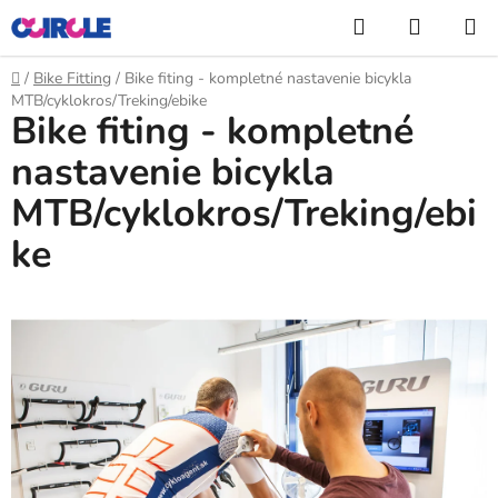
Prejsť
Hľadať
NÁKUP
na
KOŠÍK
obsah
Domov
/
Bike Fitting
/
Bike fiting - kompletné nastavenie bicykla
MTB/cyklokros/Treking/ebike
Bike fiting - kompletné
nastavenie bicykla
MTB/cyklokros/Treking/ebi
ke