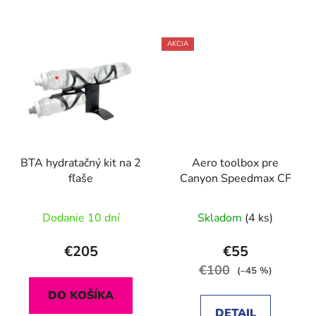
AKCIA
BTA hydratačný kit na 2
Aero toolbox pre
fľaše
Canyon Speedmax CF
Dodanie 10 dní
Skladom
(4 ks)
€205
€55
€100
(–45 %)
DO KOŠÍKA
DETAIL