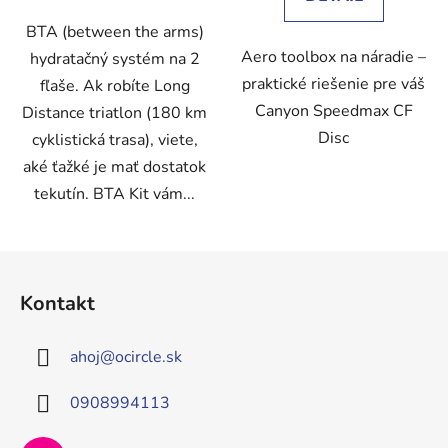
BTA (between the arms)
Aero toolbox na náradie –
hydratačný systém na 2
praktické riešenie pre váš
fľaše. Ak robíte Long
Canyon Speedmax CF
Distance triatlon (180 km
Disc
cyklistická trasa), viete,
aké ťažké je mať dostatok
tekutín. BTA Kit vám...
Z
á
Kontakt
p
ä
ahoj
@
ocircle.sk
t
i
0908994113
e