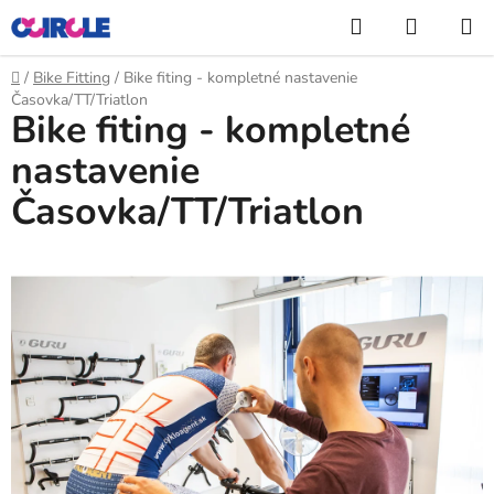
Prejsť
Hľadať
NÁKUP
na
KOŠÍK
obsah
Domov
/
Bike Fitting
/
Bike fiting - kompletné nastavenie
Časovka/TT/Triatlon
Bike fiting - kompletné
nastavenie
Časovka/TT/Triatlon