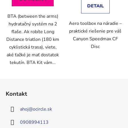
DETAIL
BTA (between the arms)
Aero toolbox na náradie –
hydratačný systém na 2
praktické riešenie pre váš
fľaše. Ak robíte Long
Canyon Speedmax CF
Distance triatlon (180 km
Disc
cyklistická trasa), viete,
aké ťažké je mať dostatok
tekutín. BTA Kit vám...
Z
á
Kontakt
p
ä
ahoj
@
ocircle.sk
t
i
0908994113
e