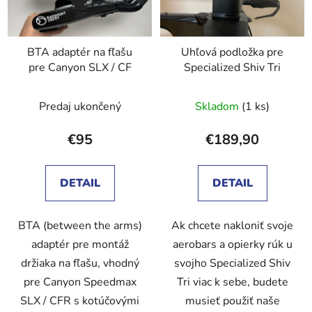
BTA adaptér na fľašu
Uhľová podložka pre
pre Canyon SLX / CF
Specialized Shiv Tri
Predaj ukončený
Skladom
(1 ks)
€95
€189,90
DETAIL
DETAIL
BTA (between the arms)
Ak chcete nakloniť svoje
adaptér pre montáž
aerobars a opierky rúk u
držiaka na fľašu, vhodný
svojho Specialized Shiv
pre Canyon Speedmax
Tri viac k sebe, budete
SLX / CFR s kotúčovými
musieť použiť naše