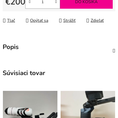
€200
DO KOŠÍKA
Jednotková cena:
Tlač
Opýtať sa
Strážiť
Zdieľať
Popis
Súvisiaci tovar