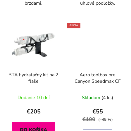
brzdami.
uhlové podložky.
AKCIA
BTA hydratačný kit na 2
Aero toolbox pre
fľaše
Canyon Speedmax CF
Dodanie 10 dní
Skladom
(4 ks)
€205
€55
€100
(–45 %)
DO KOŠÍKA