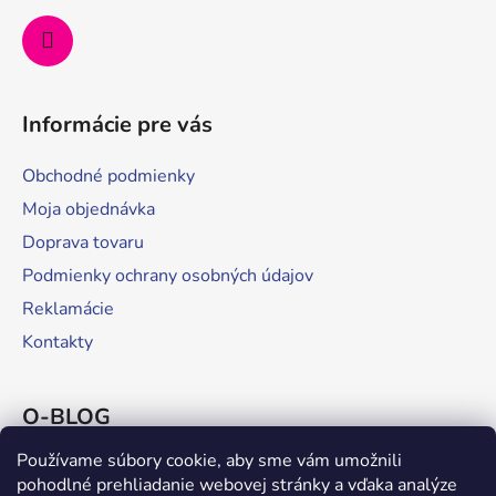
Informácie pre vás
Obchodné podmienky
Moja objednávka
Doprava tovaru
Podmienky ochrany osobných údajov
Reklamácie
Kontakty
O-BLOG
Používame súbory cookie, aby sme vám umožnili
Stamox a najnovší výskum pre futbalistov
pohodlné prehliadanie webovej stránky a vďaka analýze
Ako sa stravovať pred pretekmi s neskorým