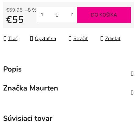
€59,95
–8 %
DO KOŠÍKA
€55
Jednotková cena:
Tlač
Opýtať sa
Strážiť
Zdieľať
Popis
Značka
Maurten
Súvisiaci tovar