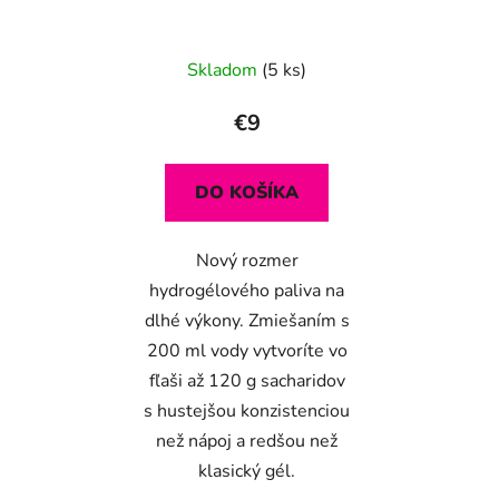
Skladom
(5 ks)
€9
DO KOŠÍKA
Nový rozmer
hydrogélového paliva na
dlhé výkony. Zmiešaním s
200 ml vody vytvoríte vo
fľaši až 120 g sacharidov
s hustejšou konzistenciou
než nápoj a redšou než
klasický gél.