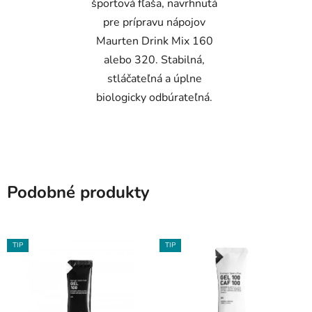
športová fľaša, navrhnutá
pre prípravu nápojov
Maurten Drink Mix 160
alebo 320. Stabilná,
stláčateľná a úplne
biologicky odbúrateľná.
Podobné produkty
TIP
TIP