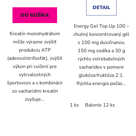
DETAIL
DO KOŠÍKA
Energy Gel Top Up 100 –
Kreatín monohydrátom
chutný koncentrovaný gél
môže výrazne zvýšiť
s 100 mg dusičnanov,
produkciu ATP
150 mg sodíka a 30 g
(adenozíntrifosfát), zvýšiť
rýchlo vstrebateľných
výkon pri cvičení pre
sacharidov v pomere
vytrvalostných
glukóza:fruktóza 2:1.
športovcov a v kombinácii
Rýchla energia počas...
so sacharidmi kreatín
zvyšuje...
1 ks
Balenie 12 ks