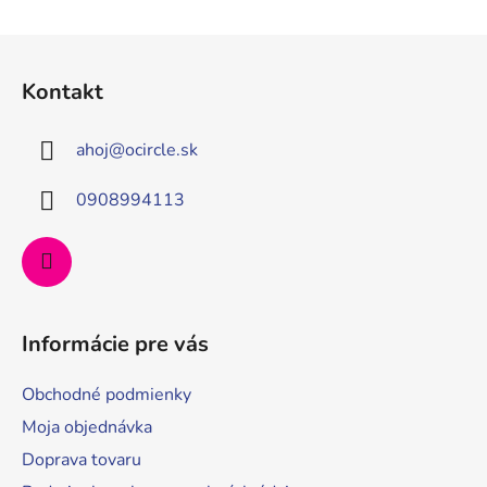
Z
á
Kontakt
p
ä
ahoj
@
ocircle.sk
t
i
0908994113
e
Informácie pre vás
Obchodné podmienky
Moja objednávka
Doprava tovaru