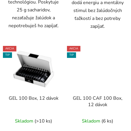
technológiou. Poskytuje
dodá energiu a mentálny
25 g sacharidov,
stimul bez žalúdočných
nezaťažuje žalúdok a
ťažkostí a bez potreby
nepotrebuješ ho zapíjať.
zapíjať.
AKCIA
AKCIA
TIP
TIP
GEL 100 Box, 12 dávok
GEL 100 CAF 100 Box,
12 dávok
Skladom
(>10 ks)
Skladom
(6 ks)