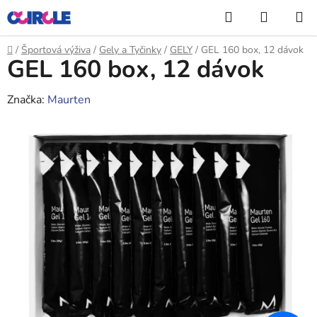
Prejsť
Hľadať
NÁKUP
na
KOŠÍK
obsah
Domov
/
Športová výživa
/
Gely a Tyčinky
/
GELY
/
GEL 160 box, 12 dávok
GEL 160 box, 12 dávok
Značka:
Maurten