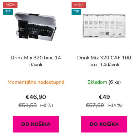
AKCIA
AKCIA
TIP
TIP
Drink Mix 320 box, 14
Drink Mix 320 CAF 100
dávok
box, 14dávok
Momentálne nedostupné
Skladom
(6 ks)
€46,90
€49
€51,53
€57,60
(–8 %)
(–14 %)
DO KOŠÍKA
DO KOŠÍKA