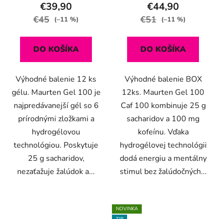
€39,90
€44,90
€45
€51
(–11 %)
(–11 %)
DO KOŠÍKA
DO KOŠÍKA
Výhodné balenie 12 ks
Výhodné balenie BOX
gélu. Maurten Gel 100 je
12ks. Maurten Gel 100
najpredávanejší gél so 6
Caf 100 kombinuje 25 g
prírodnými zložkami a
sacharidov a 100 mg
hydrogélovou
kofeínu. Vďaka
technológiou. Poskytuje
hydrogélovej technológii
25 g sacharidov,
dodá energiu a mentálny
nezaťažuje žalúdok a...
stimul bez žalúdočných...
NOVINKA