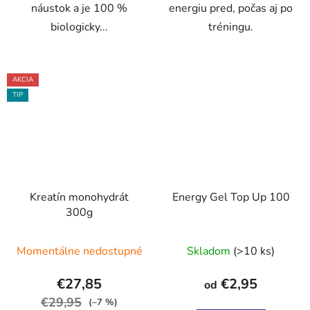
náustok a je 100 %
energiu pred, počas aj po
biologicky...
tréningu.
AKCIA
TIP
Kreatín monohydrát
Energy Gel Top Up 100
300g
Momentálne nedostupné
Skladom
(>10 ks)
€27,85
€2,95
od
€29,95
(–7 %)