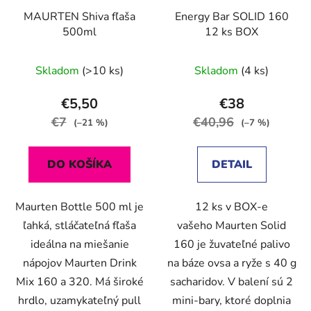
MAURTEN Shiva fľaša
Energy Bar SOLID 160
500ml
12 ks BOX
Skladom
(>10 ks)
Skladom
(4 ks)
€5,50
€38
€7
€40,96
(–21 %)
(–7 %)
DO KOŠÍKA
DETAIL
Maurten Bottle 500 ml je
12 ks v BOX-e
ľahká, stláčateľná fľaša
vašeho Maurten Solid
ideálna na miešanie
160 je žuvateľné palivo
nápojov Maurten Drink
na báze ovsa a ryže s 40 g
Mix 160 a 320. Má široké
sacharidov. V balení sú 2
hrdlo, uzamykateľný pull
mini-bary, ktoré doplnia