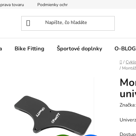
prava tovaru
Podmienky ochrany osobných údajov
Reklamá
a
Bike Fitting
Športové doplnky
O-BLOG
Domov
/
Cykli
/
Montážn
Mon
uni
Značka
Univerz
Dostup