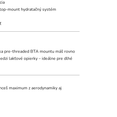
cia
o top-mount hydratačný systém
ť
Vďaka pre-threaded BTA mountu máš rovno
dzi lakťové opierky – ideálne pre dlhé
k chceš maximum z aerodynamiky aj