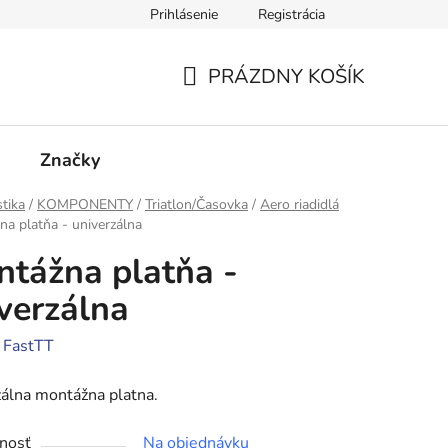
Prihlásenie
Registrácia
cie
Kontakty
PRÁZDNY KOŠÍK
NÁKUPNÝ
KOŠÍK
Značky
stika
/
KOMPONENTY
/
Triatlon/Časovka
/
Aero riadidlá
a platňa - univerzálna
tážna platňa -
verzálna
:
FastTT
álna montážna platna.
nosť
Na objednávku