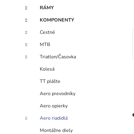
e
RÁMY
l
KOMPONENTY
Cestné
MTB
Triatlon/Časovka
Kolesá
TT plášte
Aero prevodníky
Aero opierky
Aero riadidlá
Montážne diely