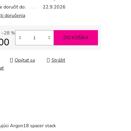
 doručiť do:
22.9.2026
ti doručenia
–28 %
DO KOŠÍKA
00
tková cena:
Opýtať sa
Strážiť
ať
ujúci Argon18 spacer stack