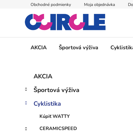
Prejsť
Obchodné podmienky
Moja objednávka
Do
na
obsah
AKCIA
Športová výživa
Cyklistik
B
K
Preskočiť
AKCIA
a
kategórie
o
t
č
Športová výživa
e
n
g
ý
Cyklistika
ó
p
r
Kúpiť WATTY
i
a
e
n
CERAMICSPEED