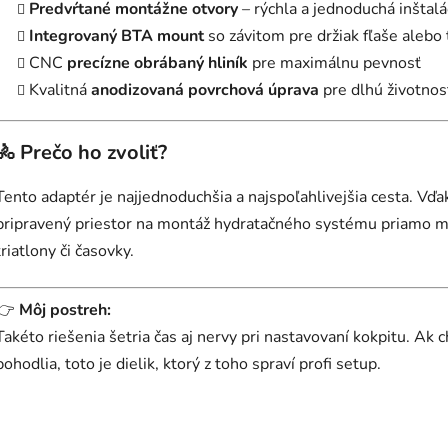
Predvŕtané montážne otvory
– rýchla a jednoduchá inštalá
Integrovaný BTA mount
so závitom pre držiak fľaše aleb
CNC
precízne obrábaný hliník
pre maximálnu pevnosť
Kvalitná
anodizovaná povrchová úprava
pre dlhú životnos
🚴 Prečo ho zvoliť?
Tento adaptér je najjednoduchšia a najspoľahlivejšia cesta. 
pripravený priestor na montáž hydratačného systému priamo me
triatlony či časovky.
👉
Môj postreh:
Takéto riešenia šetria čas aj nervy pri nastavovaní kokpitu. A
pohodlia, toto je dielik, ktorý z toho spraví profi setup.