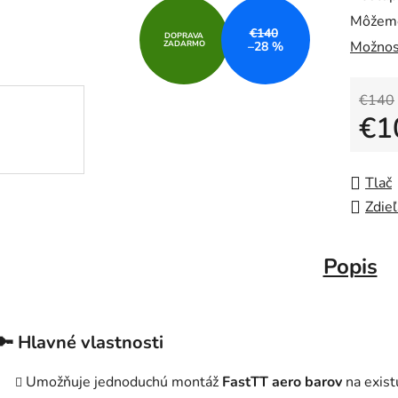
Môžeme
€140
DOPRAVA
Možnos
ZADARMO
–28 %
€140
€1
Jedno
Tlač
Zdieľ
Popis
🔑 Hlavné vlastnosti
Umožňuje jednoduchú montáž
FastTT aero barov
na exist