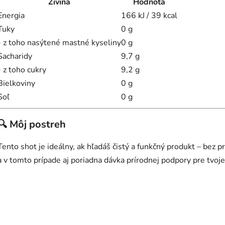
Živina
Hodnota
Energia
166 kJ / 39 kcal
Tuky
0 g
- z toho nasýtené mastné kyseliny
0 g
Sacharidy
9,7 g
- z toho cukry
9,2 g
Bielkoviny
0 g
Soľ
0 g
🔍 Môj postreh
Tento shot je ideálny, ak hľadáš čistý a funkčný produkt – bez pr
a v tomto prípade aj poriadna dávka prírodnej podpory pre tvoje