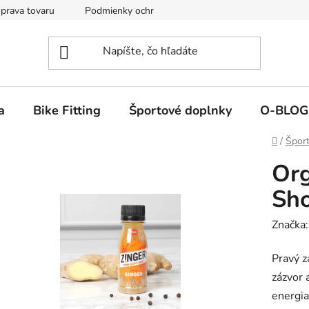
prava tovaru
Podmienky ochrany osobných údajov
Reklamá
a
Bike Fitting
Športové doplnky
O-BLOG
Domov
/
Šport
Org
Sh
Značka
Pravý z
zázvor 
energia