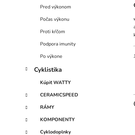
Pred výkonom
Počas výkonu
Proti kŕčom
Podpora imunity
Po výkone
Cyklistika
Kúpiť WATTY
CERAMICSPEED
RÁMY
KOMPONENTY
Cyklodoplnky