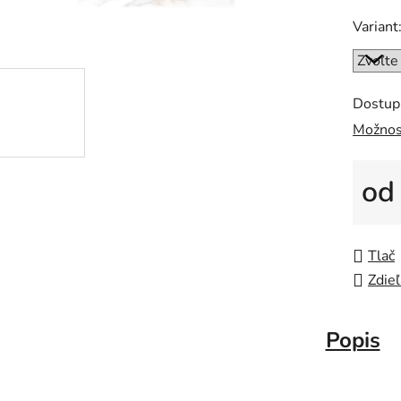
Variant
Dostup
Možnos
o
Jedno
Tlač
Zdieľ
Popis