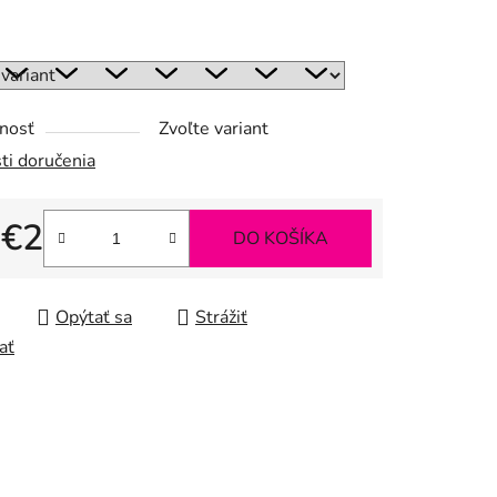
:
nosť
Zvoľte variant
ti doručenia
d
€2
DO KOŠÍKA
tková cena:
Opýtať sa
Strážiť
ať