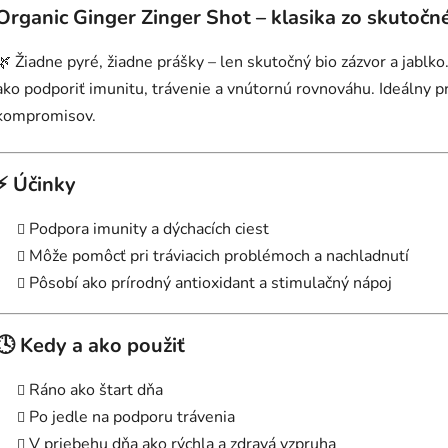
Organic Ginger Zinger Shot – klasika zo skutočn
🌿 Žiadne pyré, žiadne prášky – len skutočný bio zázvor a jablk
ako podporiť imunitu, trávenie a vnútornú rovnováhu. Ideálny pre
kompromisov.
⚡ Účinky
Podpora imunity a dýchacích ciest
Môže pomôcť pri tráviacich problémoch a nachladnutí
Pôsobí ako prírodný antioxidant a stimulačný nápoj
🕓 Kedy a ako použiť
Ráno ako štart dňa
Po jedle na podporu trávenia
V priebehu dňa ako rýchla a zdravá vzpruha