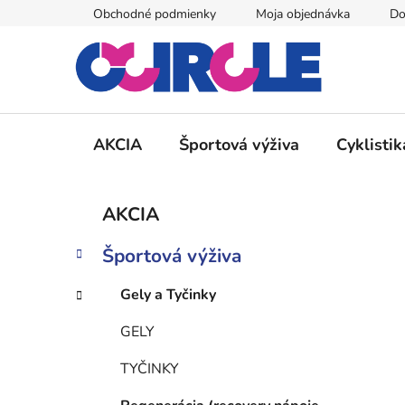
Prejsť
Obchodné podmienky
Moja objednávka
Do
na
obsah
AKCIA
Športová výživa
Cyklistik
B
K
Preskočiť
AKCIA
a
kategórie
o
t
č
Športová výživa
e
n
g
ý
Gely a Tyčinky
ó
p
r
GELY
i
a
e
n
TYČINKY
e