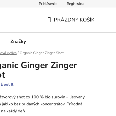
Prihlásenie
Registrácia
cie
Kontakty
PRÁZDNY KOŠÍK
NÁKUPNÝ
KOŠÍK
Značky
ová výživa
/
Organic Ginger Zinger Shot
anic Ginger Zinger
ot
:
Beet It
ázvorový shot zo 100 % bio surovín – lisovaný
a jablko bez pridaných koncentrátov. Prírodná
 na každý deň.