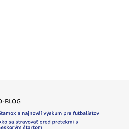
O-BLOG
Stamox a najnovší výskum pre futbalistov
Ako sa stravovať pred pretekmi s
neskorým štartom