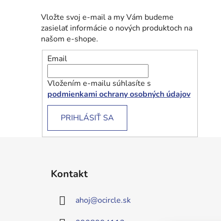
Vložte svoj e-mail a my Vám budeme
zasielať informácie o nových produktoch na
našom e-shope.
Email
Vložením e-mailu súhlasíte s
podmienkami ochrany osobných údajov
PRIHLÁSIŤ SA
Z
á
Kontakt
p
ä
ahoj
@
ocircle.sk
t
i