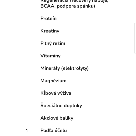
Regenerácia (recovery nápoje,
l
BCAA, podpora spánku)
Proteín
Kreatíny
Pitný režim
Vitamíny
Minerály (elektrolyty)
Magnézium
Kĺbová výživa
Špeciálne doplnky
Akciové balíky
Podľa účelu