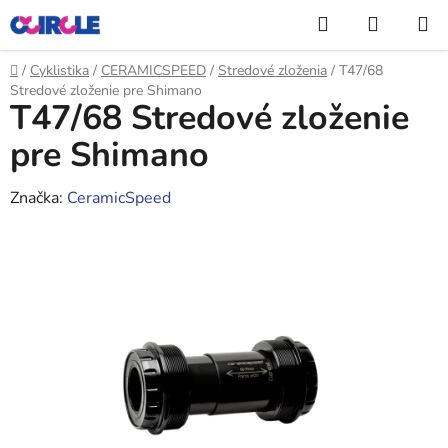
Prejsť
Hľadať
NÁKUP
na
KOŠÍK
obsah
Domov
/
Cyklistika
/
CERAMICSPEED
/
Stredové zloženia
/
T47/68
Stredové zloženie pre Shimano
T47/68 Stredové zloženie
pre Shimano
Značka:
CeramicSpeed