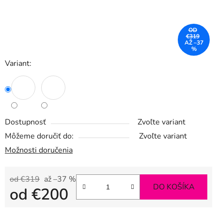
OD
€319
AŽ –37
%
Variant:
Dostupnosť
Zvoľte variant
Môžeme doručiť do:
Zvoľte variant
Možnosti doručenia
od €319
až –37 %
DO KOŠÍKA
od
€200
Jednotková cena: