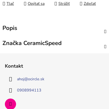
Tlač
Opýtať sa
Strážiť
Zdieľať
Popis
Značka
CeramicSpeed
Z
á
Kontakt
p
ä
ahoj
@
ocircle.sk
t
i
0908994113
e