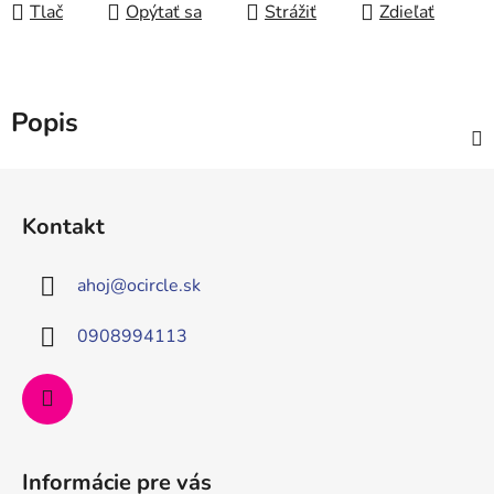
Tlač
Opýtať sa
Strážiť
Zdieľať
Popis
Z
á
Kontakt
p
ä
ahoj
@
ocircle.sk
t
i
0908994113
e
Informácie pre vás