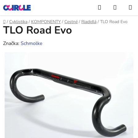
Prejsť
Hľadať
NÁKUP
na
KOŠÍK
obsah
Domov
/
Cyklistika
/
KOMPONENTY
/
Cestné
/
Riadidlá
/
TLO Road Evo
TLO Road Evo
Značka:
Schmolke