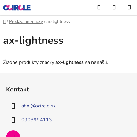
Prejsť
Hľadať
NÁKUP
na
KOŠÍK
obsah
Domov
/
Predávané značky
/
ax-lightness
ax-lightness
Žiadne produkty značky
ax-lightness
sa nenašli...
Z
á
Kontakt
p
ä
ahoj
@
ocircle.sk
t
i
0908994113
e