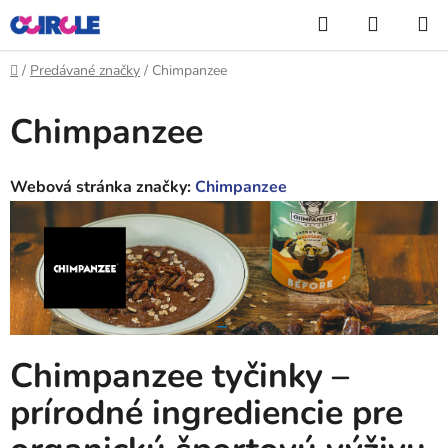
Prejsť
Hľadať
NÁKUP
na
KOŠÍK
obsah
Domov
/
Predávané značky
/
Chimpanzee
Chimpanzee
Webová stránka značky:
Chimpanzee
Chimpanzee
tyčinky –
prírodné ingrediencie pre