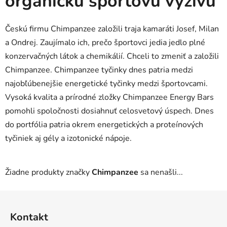
organickú športovú výživu
Českú firmu Chimpanzee založili traja kamaráti Josef, Milan
a Ondrej. Zaujímalo ich, prečo športovci jedia jedlo plné
konzervačných látok a chemikálií. Chceli to zmeniť a založili
Chimpanzee. Chimpanzee tyčinky dnes patria medzi
najobľúbenejšie energetické tyčinky medzi športovcami.
Vysoká kvalita a prírodné zložky Chimpanzee Energy Bars
pomohli spoločnosti dosiahnuť celosvetový úspech. Dnes
do portfólia patria okrem energetických a proteínových
tyčiniek aj gély a izotonické nápoje.
Žiadne produkty značky
Chimpanzee
sa nenašli...
Z
á
Kontakt
p