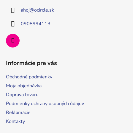
ä
ahoj
@
ocircle.sk
t
i
0908994113
e
Informácie pre vás
Obchodné podmienky
Moja objednávka
Doprava tovaru
Podmienky ochrany osobných údajov
Reklamácie
Kontakty