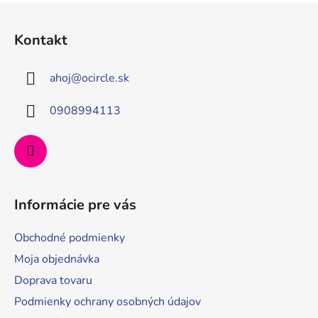
s
Z
u
á
Kontakt
p
ä
ahoj
@
ocircle.sk
t
i
0908994113
e
Informácie pre vás
Obchodné podmienky
Moja objednávka
Doprava tovaru
Podmienky ochrany osobných údajov