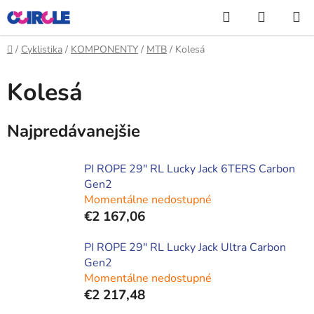
Prejsť
Hľadať
NÁKUP
na
KOŠÍK
obsah
Domov
/
Cyklistika
/
KOMPONENTY
/
MTB
/
Kolesá
Kolesá
Najpredávanejšie
PI ROPE 29" RL Lucky Jack 6TERS Carbon
Gen2
Momentálne nedostupné
€2 167,06
PI ROPE 29" RL Lucky Jack Ultra Carbon
Gen2
Momentálne nedostupné
€2 217,48