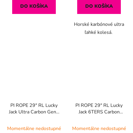
DO KOŠÍKA
DO KOŠÍKA
Horské karbónové ultra
ľahké kolesá.
PI ROPE 29" RL Lucky
PI ROPE 29" RL Lucky
Jack Ultra Carbon Gen2
Jack 6TERS Carbon
| Black Premium Edition
Gen2 | Black Premium
Edition
Momentálne nedostupné
Momentálne nedostupné