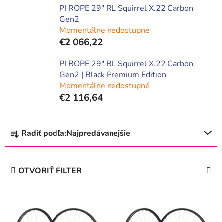
PI ROPE 29" RL Squirrel X.22 Carbon
Gen2
Momentálne nedostupné
€2 066,22
PI ROPE 29" RL Squirrel X.22 Carbon
Gen2 | Black Premium Edition
Momentálne nedostupné
€2 116,64
R
Radiť podľa:
Najpredávanejšie
a
d
e
OTVORIŤ FILTER
n
i
V
e
ý
p