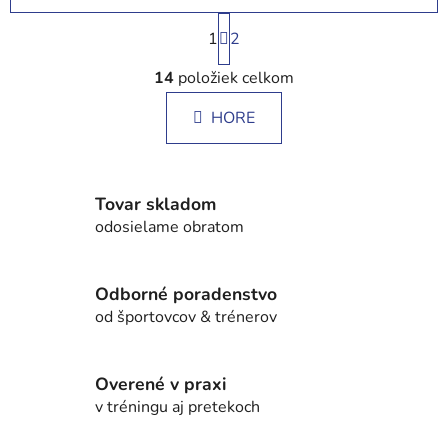
S
1
t
2
r
O
á
14
položiek celkom
v
n
l
k
HORE
á
o
d
v
a
a
c
n
Tovar skladom
i
i
odosielame obratom
e
e
p
r
Odborné poradenstvo
v
od športovcov & trénerov
k
y
v
Overené v praxi
ý
v tréningu aj pretekoch
p
i