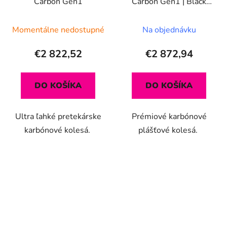
Carbon Gen1
Carbon Gen1 | Black
Premium Edition
Momentálne nedostupné
Na objednávku
€2 822,52
€2 872,94
DO KOŠÍKA
DO KOŠÍKA
Ultra ľahké pretekárske
Prémiové karbónové
karbónové kolesá.
plášťové kolesá.